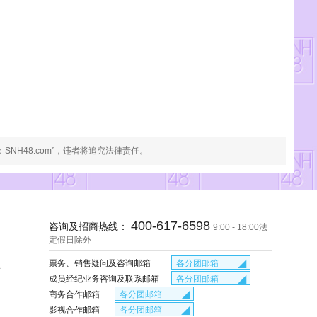
NH48.com”，违者将追究法律责任。
400-617-6598
咨询及招商热线：
9:00 - 18:00法
定假日除外
◢
各分团邮箱
票务、销售疑问及咨询邮箱
号
tickets#snh48.com
◢
各分团邮箱
成员经纪业务咨询及联系邮箱
gnz48kf#qq.com
jingji#snh48.com
◢
各分团邮箱
商务合作邮箱
service_bej48#snh48.com
jingji_gnz48#snh48.com
business#snh48.com
◢
各分团邮箱
影视合作邮箱
jingji#bej48.com