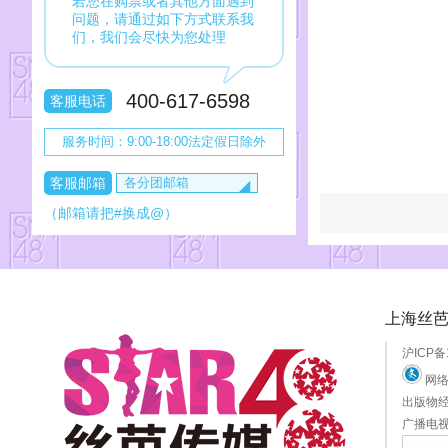
若您在购票或者其他方面遇到
问题，请通过如下方式联系我
们，我们会尽快为您处理
400-617-6598
客服电话
服务时间：9:00-18:00法定假日除外
各分团邮箱
客服邮箱
◢
tickets#snh48.com
（邮箱请把#换成@）
gnz48kf#qq.com
service_bej48#snh48.com
上海丝
沪ICP备
网络
出版物经
广播电视