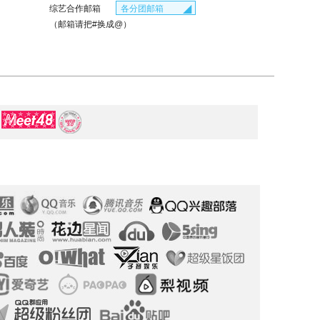
business_gnz48#snh48.com
yingshi#snh48.com
◢
各分团邮箱
综艺合作邮箱
business#bej48.com
yingshi_gnz48#snh48.com
zongyi#snh48.com
（邮箱请把#换成@）
yingshi#bej48.com
zongyi_gnz48#snh48.com
zongyi#bej48.com