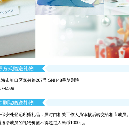
寄方式赠送礼物
海市虹口区嘉兴路267号 SNH48星梦剧院
7-6598
梦剧院赠送礼物
台保安处登记所赠礼品，届时由相关工作人员审核后转交给相应成员
G队
NIII队
Z队
C队
K队
送给成员的礼物价值不得超过人民币1000元。