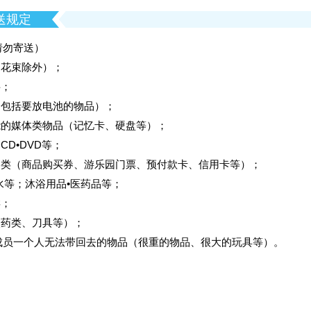
送规定
请勿寄送）
（花束除外）；
料；
（包括要放电池的物品）；
能的媒体类物品（记忆卡、硬盘等）；
CD•DVD等；
金券类（商品购买券、游乐园门票、预付款卡、信用卡等）；
香水等；沐浴用品•医药品等；
类；
火药类、刀具等）；
成员一个人无法带回去的物品（很重的物品、很大的玩具等）。