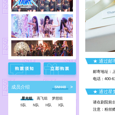
重庆
▶
成都
▶
★ 通过邮
邮寄地址：上
电话：400-61
成员介绍
>
SNH48
★ 通过星
星光组
高飞组
梦想组
SNH48
请在剧院前
S队
N队
H队
X队
B队
E队
注意：粉丝赠
GNZ48