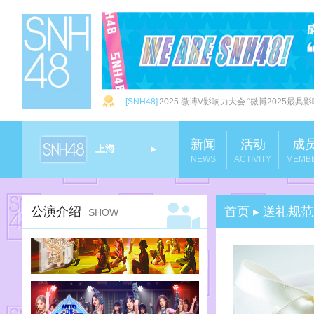
[SNH48]
2025 微博V影响力大会 “微博2025最具影
新闻
活动
成
上海
▶
NEWS
ACTIVITY
MEMB
上海
▶
公演介绍
首页 ▸ 送礼规范
SHOW
广州
▶
北京
▶