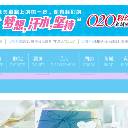
响
[SNH48]
2025 微博音乐盛典 "年度人气组合"
[SNH48]
MBIA 音乐财经行业盛典
员
剧院
票务
唱片
周边
商城
ER
THEATER
TICKET
DISCOGRAPHY
GOODS
SHOP
BID