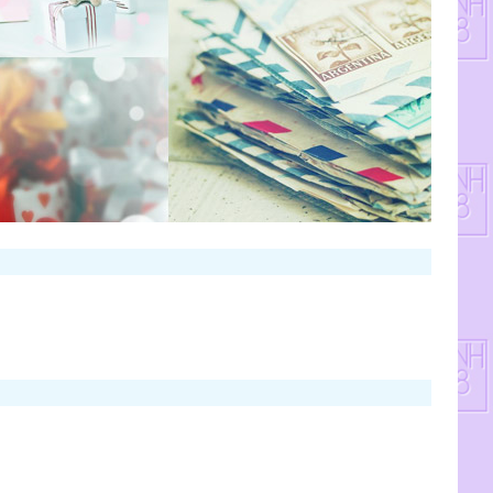
。
CII队
GII队