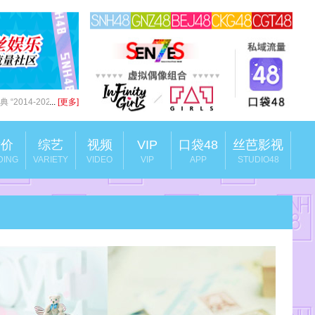
 “2014-2024十
...
[更多]
竞价
综艺
视频
VIP
口袋48
丝芭影视
DING
VARIETY
VIDEO
VIP
APP
STUDIO48