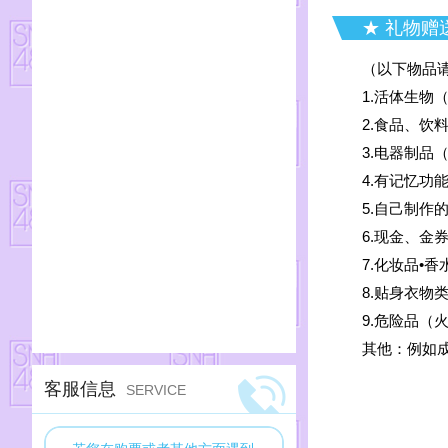
BEJ48
★ 礼物赠
CKG48
（以下物品
1.活体生物
CGT48
2.食品、饮
3.电器制品
4.有记忆功
5.自己制作的
6.现金、
7.化妆品•
8.贴身衣物
9.危险品（
其他：例如
客服信息
SERVICE